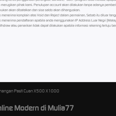
 merugikan pihak kami. Penutupan account akan dilakukan tanpa adanya pember
kukan akan dibatalkan dan sisa saldo akan dihanguskan.
k menerima komplain atas Void dan Reject dalam permainan, Sebab itu diluar tan
k menerima pendaftaran apabila anda menggunakan IP Address Luar Negri (Malay
thdraw atau penarikan tidak dapat dilakukan apabila informasi rekening tertuju be
menangan Pasti Cuan X500 X1000
line Modern di Mulia77