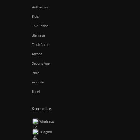
Hot Games
Slots
Live Casino
Olahraga
Crash Game
Arcade
Sabung Ayam
Race
E-Sports
Togel
Komunitas
Whatsapp
Telegram