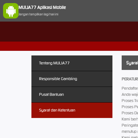
MULIA77 Aplikasi Mobile
Jangan tampilkan lagi hari ini
Syara
Tentang MULIA77
Responsible Gambling
PERATUR
Pendaftar
Pusat Bantuan
Anda waji
Proses Tr
Proses Pe
Syarat dan Ketentuan
Proses De
Kami ber
Peringata
menutup a
Kami mela