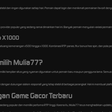
tabil dan ringan digunakan setiap hari. Pemain dapat login dan menikmati permainan favorit denga
i provider populer yang sedang ramai dimainkan hari ini. Banyak pemain menyukai variasi permain
a X1000
peluang kemenangan x500 hingga x1000. Kombinasi RTP panas, fitur bonus free spin, dan pola
ilih Mulia77?
 memiliki tampilan situs yang nyaman digunakan untuk pemain baru maupun pengguna lama. Sem
ngan dukungan sistem responsif yang tetap stabil di berbagai perangkat. Hal ini membuat platfor
gan Game Gacor Terbaru
sedang populer dan memiliki performa RTP tinggi. Karena itu, Mulia77 terus menghadirkan update 