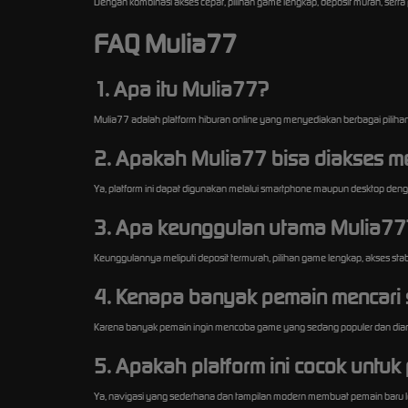
Dengan kombinasi akses cepat, pilihan game lengkap, deposit murah, serta p
FAQ Mulia77
1. Apa itu Mulia77?
Mulia77 adalah platform hiburan online yang menyediakan berbagai piliha
2. Apakah Mulia77 bisa diakses me
Ya, platform ini dapat digunakan melalui smartphone maupun desktop denga
3. Apa keunggulan utama Mulia77
Keunggulannya meliputi deposit termurah, pilihan game lengkap, akses st
4. Kenapa banyak pemain mencari s
Karena banyak pemain ingin mencoba game yang sedang populer dan diang
5. Apakah platform ini cocok untu
Ya, navigasi yang sederhana dan tampilan modern membuat pemain baru 