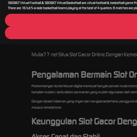
SBOBET Virtual Football & SBOBET Virtual Basketball are virtual football & basketball game 
There are 16 full 5-a-side basketball teams playing at the best of 4 quarters. 8 matches are p
Mulia77 net Situs Slot Gacor Online Dengan Ke
Pengalaman Bermain Slot On
Perkembangan dunia hiburan digital membuat banyak pemain mulai mencar
tampilan modern, serta sistem permainan yang mudah digunakan oleh sem
Dengan desain halaman yang ringan dan navigasi sederhana, pengguna dapa
maupun smartphone.
Keunggulan Slot Gacor Deng
Akses Cepat dan Stabil