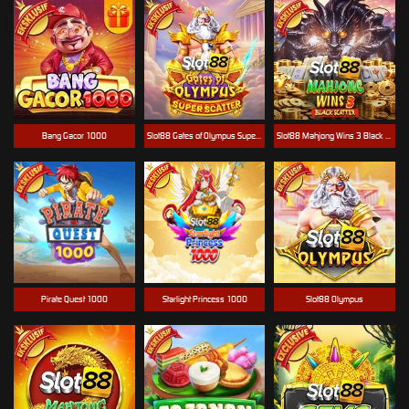
Bang Gacor 1000
Slot88 Gates of Olympus Super Scatter
Slot88 Mahjong Wins 3 Black Scatter
Pirate Quest 1000
Starlight Princess 1000
Slot88 Olympus