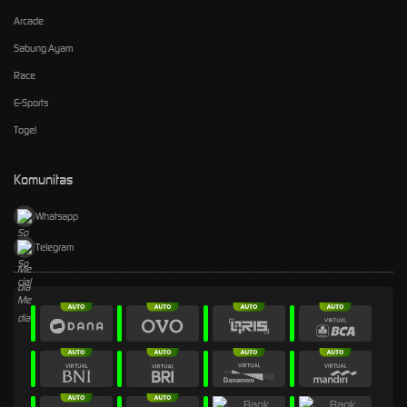
Arcade
Sabung Ayam
Race
E-Sports
Togel
Komunitas
Whatsapp
Telegram