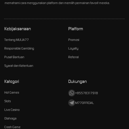
memahami cara menggunakan platform dan memilih permainan favorit mereka.
Kebijaksanaan
Platform
Tentang MULIA77
Promosi
Responsible Gambling
Loyalty
Pusat Bantuan
Referral
Syarat dan Ketentuan
Kategori
Dukungan
Hot Games
+85578317918
Slots
M77OFFICIAL
Live Casino
Olahraga
Crash Game