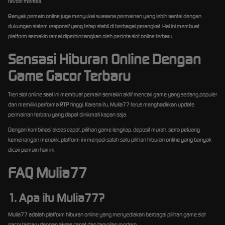
favorit mereka.
Banyak pemain online juga menyukai suasana permainan yang lebih santai dengan
dukungan sistem responsif yang tetap stabil di berbagai perangkat. Hal ini membuat
platform semakin ramai diperbincangkan oleh pecinta slot online terbaru.
Sensasi Hiburan Online Dengan
Game Gacor Terbaru
Tren slot online saat ini membuat pemain semakin aktif mencari game yang sedang populer
dan memiliki performa RTP tinggi. Karena itu, Mulia77 terus menghadirkan update
permainan terbaru yang dapat dinikmati kapan saja.
Dengan kombinasi akses cepat, pilihan game lengkap, deposit murah, serta peluang
kemenangan menarik, platform ini menjadi salah satu pilihan hiburan online yang banyak
dicari pemain hari ini.
FAQ Mulia77
1. Apa itu Mulia77?
Mulia77 adalah platform hiburan online yang menyediakan berbagai pilihan game slot
gacor terbaru dengan akses cepat dan tampilan modern.