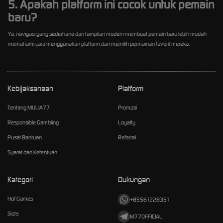
5. Apakah platform ini cocok untuk pemain
baru?
Ya, navigasi yang sederhana dan tampilan modern membuat pemain baru lebih mudah
memahami cara menggunakan platform dan memilih permainan favorit mereka.
Kebijaksanaan
Platform
Tentang MULIA77
Promosi
Responsible Gambling
Loyalty
Pusat Bantuan
Referral
Syarat dan Ketentuan
Kategori
Dukungan
Hot Games
+85561228351
Slots
M77OFFICIAL