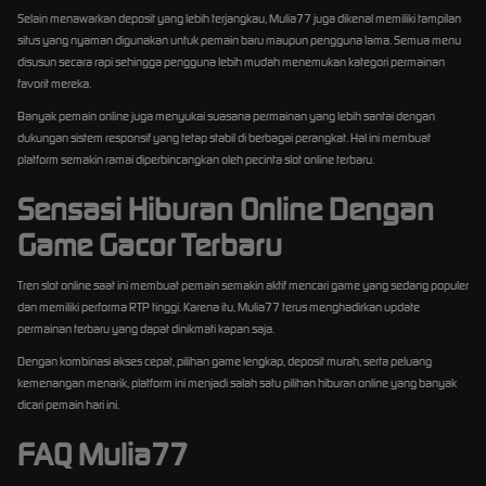
Selain menawarkan deposit yang lebih terjangkau, Mulia77 juga dikenal memiliki tampilan
situs yang nyaman digunakan untuk pemain baru maupun pengguna lama. Semua menu
disusun secara rapi sehingga pengguna lebih mudah menemukan kategori permainan
favorit mereka.
Banyak pemain online juga menyukai suasana permainan yang lebih santai dengan
dukungan sistem responsif yang tetap stabil di berbagai perangkat. Hal ini membuat
platform semakin ramai diperbincangkan oleh pecinta slot online terbaru.
Sensasi Hiburan Online Dengan
Game Gacor Terbaru
Tren slot online saat ini membuat pemain semakin aktif mencari game yang sedang populer
dan memiliki performa RTP tinggi. Karena itu, Mulia77 terus menghadirkan update
permainan terbaru yang dapat dinikmati kapan saja.
Dengan kombinasi akses cepat, pilihan game lengkap, deposit murah, serta peluang
kemenangan menarik, platform ini menjadi salah satu pilihan hiburan online yang banyak
dicari pemain hari ini.
FAQ Mulia77