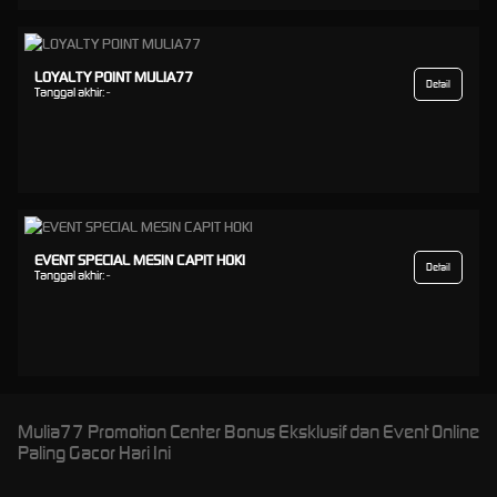
LOYALTY POINT MULIA77
Detail
Tanggal akhir:
-
EVENT SPECIAL MESIN CAPIT HOKI
Detail
Tanggal akhir:
-
Mulia77 Promotion Center Bonus Eksklusif dan Event Online
Paling Gacor Hari Ini