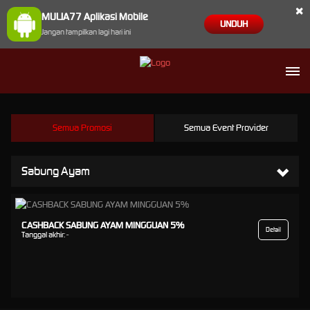
×
MULIA77 Aplikasi Mobile
UNDUH
Jangan tampilkan lagi hari ini
Semua Promosi
Semua Event Provider
Sabung Ayam
CASHBACK SABUNG AYAM MINGGUAN 5%
Detail
Tanggal akhir:
-