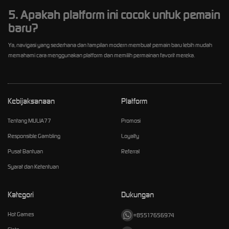
5. Apakah platform ini cocok untuk pemain
baru?
Ya, navigasi yang sederhana dan tampilan modern membuat pemain baru lebih mudah
memahami cara menggunakan platform dan memilih permainan favorit mereka.
Kebijaksanaan
Platform
Tentang MULIA77
Promosi
Responsible Gambling
Loyalty
Pusat Bantuan
Referral
Syarat dan Ketentuan
Kategori
Dukungan
Hot Games
+85517656974