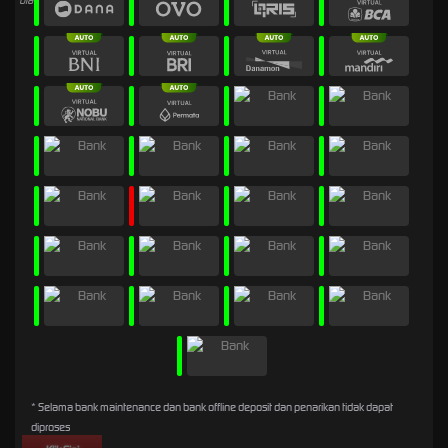
* Selama bank maintenance dan bank offline deposit dan penarikan tidak dapat
diproses