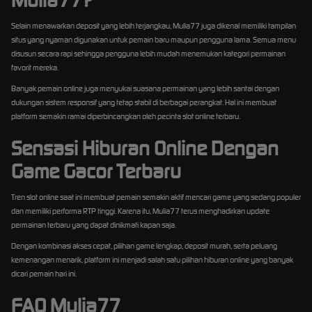
Mulia77?
Selain menawarkan deposit yang lebih terjangkau, Mulia77 juga dikenal memiliki tampilan
situs yang nyaman digunakan untuk pemain baru maupun pengguna lama. Semua menu
disusun secara rapi sehingga pengguna lebih mudah menemukan kategori permainan
favorit mereka.
Banyak pemain online juga menyukai suasana permainan yang lebih santai dengan
dukungan sistem responsif yang tetap stabil di berbagai perangkat. Hal ini membuat
platform semakin ramai diperbincangkan oleh pecinta slot online terbaru.
Sensasi Hiburan Online Dengan
Game Gacor Terbaru
Tren slot online saat ini membuat pemain semakin aktif mencari game yang sedang populer
dan memiliki performa RTP tinggi. Karena itu, Mulia77 terus menghadirkan update
permainan terbaru yang dapat dinikmati kapan saja.
Dengan kombinasi akses cepat, pilihan game lengkap, deposit murah, serta peluang
kemenangan menarik, platform ini menjadi salah satu pilihan hiburan online yang banyak
dicari pemain hari ini.
FAQ Mulia77