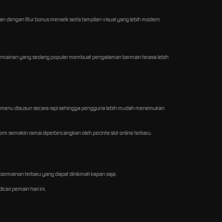
an dengan fitur bonus menarik serta tampilan visual yang lebih modern.
 permainan yang sedang populer membuat pengalaman bermain terasa lebih
ua menu disusun secara rapi sehingga pengguna lebih mudah menemukan
m semakin ramai diperbincangkan oleh pecinta slot online terbaru.
permainan terbaru yang dapat dinikmati kapan saja.
ari pemain hari ini.