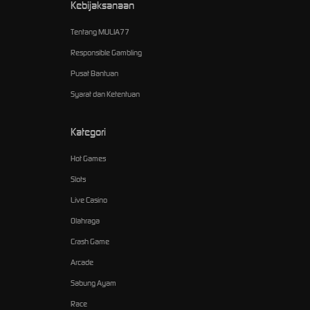
Kebijaksanaan
Tentang MULIA77
Responsible Gambling
Pusat Bantuan
Syarat dan Ketentuan
Kategori
Hot Games
Slots
Live Casino
Olahraga
Crash Game
Arcade
Sabung Ayam
Race