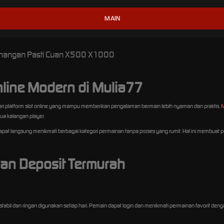
MAIN
menangan Pasti Cuan X500 X1000
line Modern di Mulia77
i platform slot online yang mampu memberikan pengalaman bermain lebih nyaman dan praktis.
M
ua kalangan player.
t langsung menikmati berbagai kategori permainan tanpa proses yang rumit. Hal ini membuat pen
an Deposit Termurah
tabil dan ringan digunakan setiap hari. Pemain dapat login dan menikmati permainan favorit denga