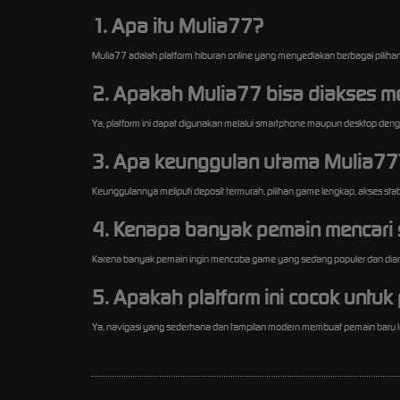
1. Apa itu Mulia77?
Mulia77 adalah platform hiburan online yang menyediakan berbagai piliha
2. Apakah Mulia77 bisa diakses me
Ya, platform ini dapat digunakan melalui smartphone maupun desktop denga
3. Apa keunggulan utama Mulia77
Keunggulannya meliputi deposit termurah, pilihan game lengkap, akses st
4. Kenapa banyak pemain mencari s
Karena banyak pemain ingin mencoba game yang sedang populer dan diang
5. Apakah platform ini cocok untu
Ya, navigasi yang sederhana dan tampilan modern membuat pemain baru 