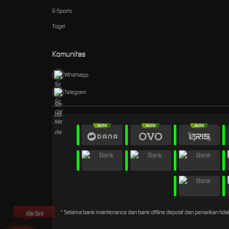
E-Sports
Togel
Komunitas
Whatsapp
Telegram
* Selama bank maintenance dan bank offline deposit dan penarikan tida
Klik Sini