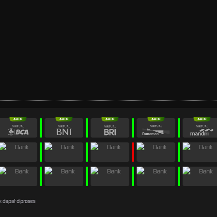
k dapat diproses