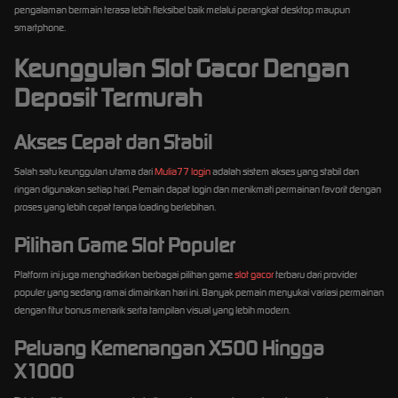
pengalaman bermain terasa lebih fleksibel baik melalui perangkat desktop maupun
smartphone.
Keunggulan Slot Gacor Dengan
Deposit Termurah
Akses Cepat dan Stabil
Salah satu keunggulan utama dari
Mulia77 login
adalah sistem akses yang stabil dan
ringan digunakan setiap hari. Pemain dapat login dan menikmati permainan favorit dengan
proses yang lebih cepat tanpa loading berlebihan.
Pilihan Game Slot Populer
Platform ini juga menghadirkan berbagai pilihan game
slot gacor
terbaru dari provider
populer yang sedang ramai dimainkan hari ini. Banyak pemain menyukai variasi permainan
dengan fitur bonus menarik serta tampilan visual yang lebih modern.
Peluang Kemenangan X500 Hingga
X1000