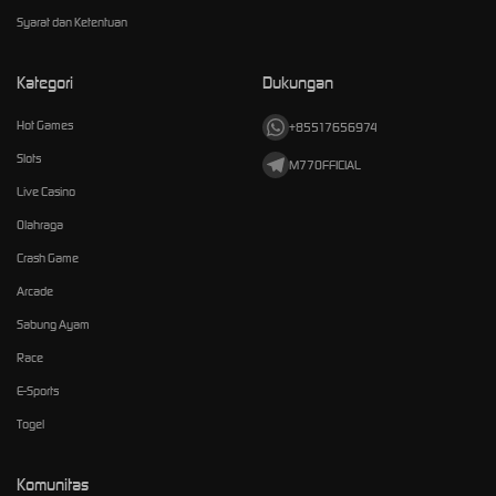
Syarat dan Ketentuan
Kategori
Dukungan
Hot Games
+85517656974
Slots
M77OFFICIAL
Live Casino
Olahraga
Crash Game
Arcade
Sabung Ayam
Race
E-Sports
Togel
Komunitas