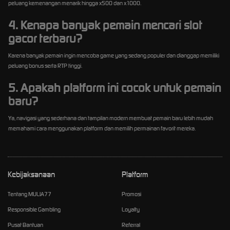
peluang kemenangan menarik hingga x500 dan x1000.
4. Kenapa banyak pemain mencari slot
gacor terbaru?
Karena banyak pemain ingin mencoba game yang sedang populer dan dianggap memiliki
peluang bonus serta RTP tinggi.
5. Apakah platform ini cocok untuk pemain
baru?
Ya, navigasi yang sederhana dan tampilan modern membuat pemain baru lebih mudah
memahami cara menggunakan platform dan memilih permainan favorit mereka.
Kebijaksanaan
Platform
Tentang MULIA77
Promosi
Responsible Gambling
Loyalty
Pusat Bantuan
Referral