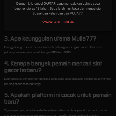
Dengan klik tombol DAFTAR, saya menyatakan bahwa saya
2. Apakah Mulia77 bisa diakses melalui
berumur diatas 18 tahun. Saya telah membaca dan menyetujui
mobile?
Syarat dan Ketentuan dari MULIA77.
SYARAT & KETENTUAN
Ya, platform ini dapat digunakan melalui smartphone maupun desktop dengan tampilan
yang tetap ringan dan responsif.
3. Apa keunggulan utama Mulia77?
Keunggulannya meliputi deposit termurah, pilihan game lengkap, akses stabil, serta
peluang kemenangan menarik hingga x500 dan x1000.
4. Kenapa banyak pemain mencari slot
gacor terbaru?
Karena banyak pemain ingin mencoba game yang sedang populer dan dianggap memiliki
peluang bonus serta RTP tinggi.
5. Apakah platform ini cocok untuk pemain
baru?
Ya, navigasi yang sederhana dan tampilan modern membuat pemain baru lebih mudah
memahami cara menggunakan platform dan memilih permainan favorit mereka.