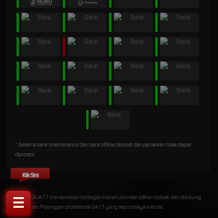
* Selama bank maintenance dan bank offline deposit dan penarikan tidak dapat
diproses
Klik Sini
©2026 MULIA77 menawarkan berbagai macam provider pilihan terbaik dan didukung
☰
oleh Layanan Pelanggan profesional 24/7 yang siap melayani Anda.