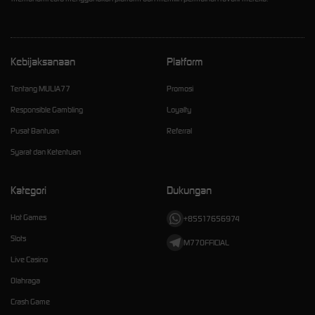
Kebijaksanaan
Platform
Tentang MULIA77
Promosi
Responsible Gambling
Loyalty
Pusat Bantuan
Referral
Syarat dan Ketentuan
Kategori
Dukungan
Hot Games
+85517656974
Slots
M77OFFICIAL
Live Casino
Olahraga
Crash Game