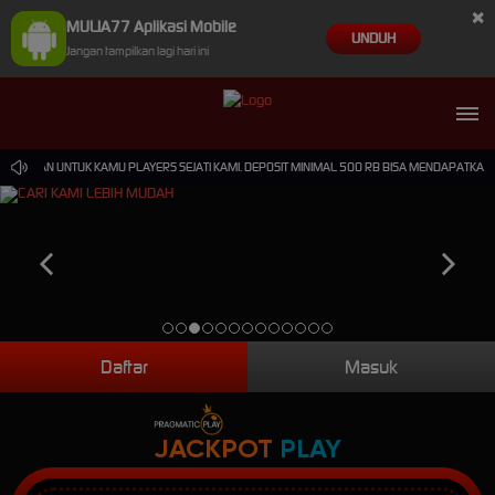
×
MULIA77 Aplikasi Mobile
UNDUH
Jangan tampilkan lagi hari ini
IAKAN UNTUK KAMU PLAYERS SEJATI KAMI. DEPOSIT MINIMAL 500 RB BISA MENDAPATKAN DO
Daftar
Masuk
JACKPOT
PLAY