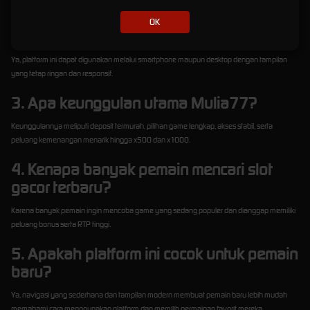
2. Apakah Mulia77 bisa diakses melalui
OK
mobile?
Ya, platform ini dapat digunakan melalui smartphone maupun desktop dengan tampilan
yang tetap ringan dan responsif.
3. Apa keunggulan utama Mulia77?
Keunggulannya meliputi deposit termurah, pilihan game lengkap, akses stabil, serta
peluang kemenangan menarik hingga x500 dan x1000.
4. Kenapa banyak pemain mencari slot
gacor terbaru?
Karena banyak pemain ingin mencoba game yang sedang populer dan dianggap memiliki
peluang bonus serta RTP tinggi.
5. Apakah platform ini cocok untuk pemain
baru?
Ya, navigasi yang sederhana dan tampilan modern membuat pemain baru lebih mudah
memahami cara menggunakan platform dan memilih permainan favorit mereka.