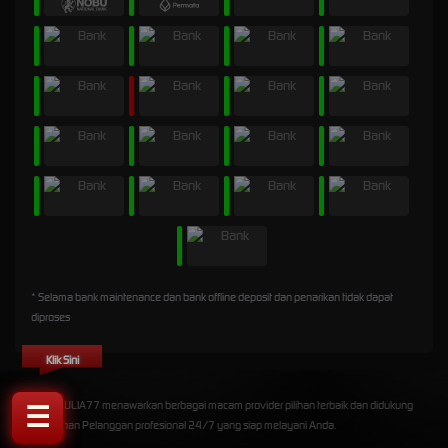
* Selama bank maintenance dan bank offline deposit dan penarikan tidak dapat
diproses
Klik Sini
©2026 MULIA77 menawarkan berbagai macam provider pilihan terbaik dan didukung
☰
oleh Layanan Pelanggan profesional 24/7 yang siap melayani Anda.