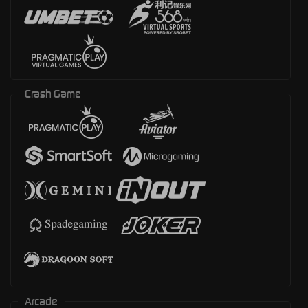
Crash Game
Arcade