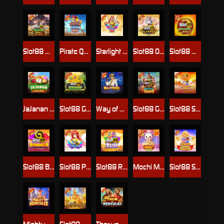
Slot88 Mahjong Wins 3 Black Scatter
Pirate Quest 1000
Starlight Princess 1000
Slot88 Olympus
Slot88 Mahjong Wins 2
JaJanan Pasar
Slot88 Gems
Way of Ninja
Slot88 Gates of Gatot Kaca 1000
Slot88 Sweet Bonanza 1000
Slot88 Bonanza
Slot88 Princess
Slot88 Rush
Mochi Mania 1000
Slot88 Sweet Bonanza Super Scatter