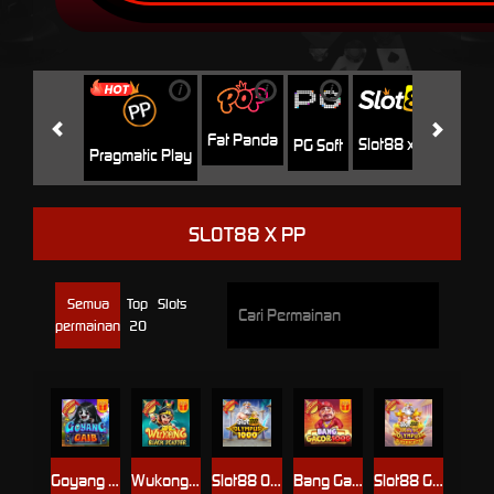
i
i
i
i
i
Facha
Fat Panda
Slot88 x PP
PG Soft
Pragmatic Play
SLOT88 X PP
Semua
Top
Slots
permainan
20
Goyang Gaib
Wukong - Black Scatter
Slot88 Olympus 1000
Bang Gacor 1000
Slot88 Gates of Olympus Super Scatter