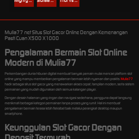
Mighty Hercules
Slot88 Wisdom of Athena 1000
Thor vs Hercules
Mulia77 net Situs Slot Gacor Online Dengan Kemenangan
Pasti Cuan X500 X1000
Pengalaman Bermain Slot Online
Modern di Mulia77
Perkembangan dunia hiburan digital membuat banyak pemain mulai mencari platform slot
online yang mampu memberikan pengalaman bermain lebih nyaman dan praktis.
Mulia77
hadir sebagai situs slot gacor yang menawarkan akses cepat, tampilan modern, serta sistem
permainan yang mudah digunakan oleh semua kalangan player.
Dengan desain halaman yang ringan dan navigasi sederhana, pengguna dapat langsung
menikmati berbagai kategori permainan tanpa proses yang rumit. Hal ini membuat
pengalaman bermain terasa lebih fleksibel baik melalui perangkat desktop maupun
smartphone.
Keunggulan Slot Gacor Dengan
Deposit Termurah