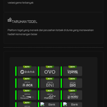
variasi game terbanyak
TARUHAN TOGEL
Platform togel yang menarik dari perusahan terbaik di dunia yang menawarkan
hadiah kemenangan besar