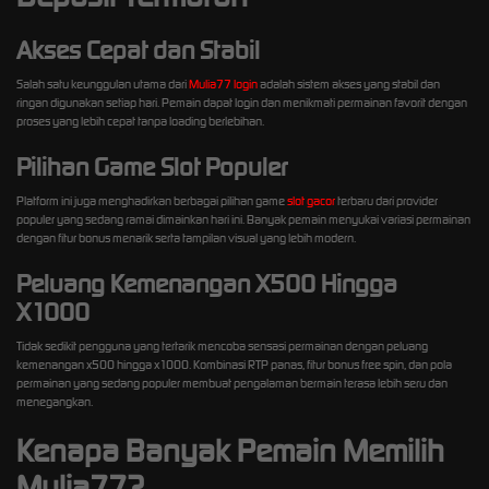
Akses Cepat dan Stabil
Salah satu keunggulan utama dari
Mulia77 login
adalah sistem akses yang stabil dan
ringan digunakan setiap hari. Pemain dapat login dan menikmati permainan favorit dengan
proses yang lebih cepat tanpa loading berlebihan.
Pilihan Game Slot Populer
Platform ini juga menghadirkan berbagai pilihan game
slot gacor
terbaru dari provider
populer yang sedang ramai dimainkan hari ini. Banyak pemain menyukai variasi permainan
dengan fitur bonus menarik serta tampilan visual yang lebih modern.
Peluang Kemenangan X500 Hingga
X1000
Tidak sedikit pengguna yang tertarik mencoba sensasi permainan dengan peluang
kemenangan x500 hingga x1000. Kombinasi RTP panas, fitur bonus free spin, dan pola
permainan yang sedang populer membuat pengalaman bermain terasa lebih seru dan
menegangkan.
Kenapa Banyak Pemain Memilih
Mulia77?