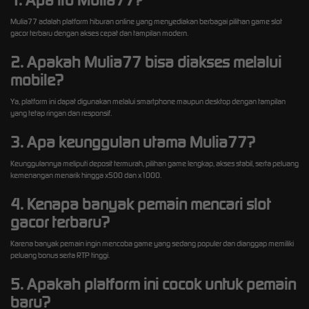
Mulia77 adalah platform hiburan online yang menyediakan berbagai pilihan game slot
gacor terbaru dengan akses cepat dan tampilan modern.
2. Apakah Mulia77 bisa diakses melalui
mobile?
Ya, platform ini dapat digunakan melalui smartphone maupun desktop dengan tampilan
yang tetap ringan dan responsif.
3. Apa keunggulan utama Mulia77?
Keunggulannya meliputi deposit termurah, pilihan game lengkap, akses stabil, serta peluang
kemenangan menarik hingga x500 dan x1000.
4. Kenapa banyak pemain mencari slot
gacor terbaru?
Karena banyak pemain ingin mencoba game yang sedang populer dan dianggap memiliki
peluang bonus serta RTP tinggi.
5. Apakah platform ini cocok untuk pemain
baru?