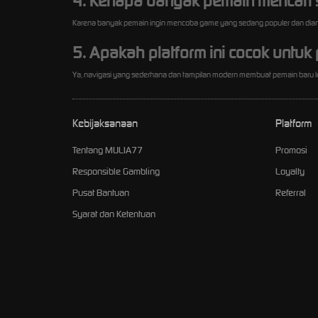
4. Kenapa banyak pemain mencari s
Karena banyak pemain ingin mencoba game yang sedang populer dan diangg
5. Apakah platform ini cocok untuk
Ya, navigasi yang sederhana dan tampilan modern membuat pemain baru 
Kebijaksanaan
Platform
Tentang MULIA77
Promosi
Responsible Gambling
Loyalty
Pusat Bantuan
Referral
Syarat dan Ketentuan