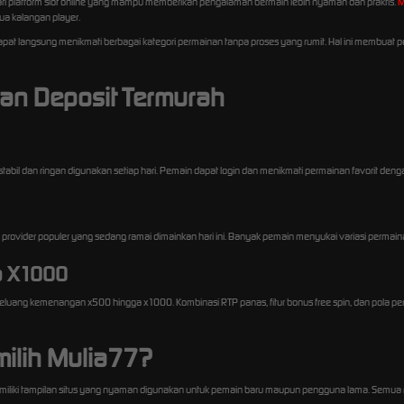
i platform slot online yang mampu memberikan pengalaman bermain lebih nyaman dan praktis.
M
ua kalangan player.
t langsung menikmati berbagai kategori permainan tanpa proses yang rumit. Hal ini membuat pen
an Deposit Termurah
tabil dan ringan digunakan setiap hari. Pemain dapat login dan menikmati permainan favorit denga
i provider populer yang sedang ramai dimainkan hari ini. Banyak pemain menyukai variasi permaina
a X1000
peluang kemenangan x500 hingga x1000. Kombinasi RTP panas, fitur bonus free spin, dan pola 
ilih Mulia77?
 memiliki tampilan situs yang nyaman digunakan untuk pemain baru maupun pengguna lama. Sem