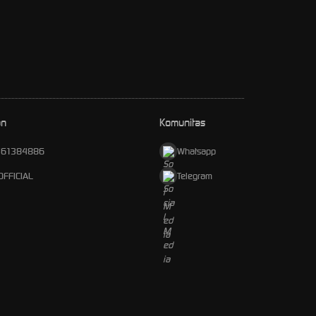
an
Komunitas
561384886
Whatsapp
FFICIAL
Telegram