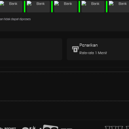
an tidak dapat diproses
Penarikan
Rata-rata 1 Menit