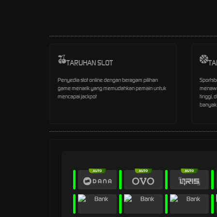
TARUHAN SLOT
TA
Penyedia slot online dengan beragam pilihan
Sportsb
game menarik yang memudahkan pemain untuk
menawar
mencapai jackpot
tinggi,
banyak 