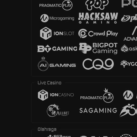
Live Casino
Olahraga