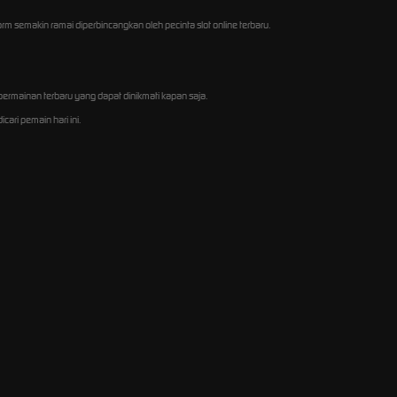
m semakin ramai diperbincangkan oleh pecinta slot online terbaru.
permainan terbaru yang dapat dinikmati kapan saja.
ari pemain hari ini.