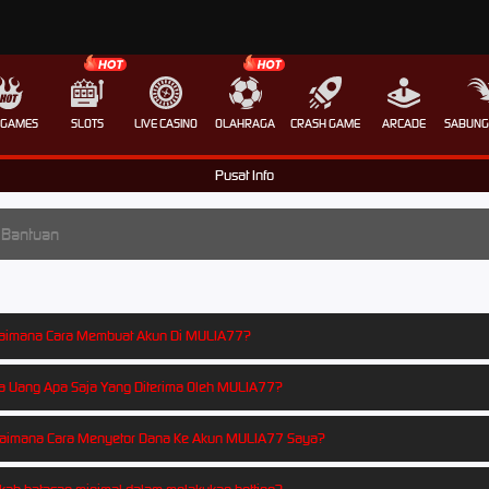
 GAMES
SLOTS
LIVE CASINO
OLAHRAGA
CRASH GAME
ARCADE
SABUNG
Pusat Info
 Bantuan
gaimana Cara Membuat Akun Di MULIA77?
a Uang Apa Saja Yang Diterima Oleh MULIA77?
gaimana Cara Menyetor Dana Ke Akun MULIA77 Saya?