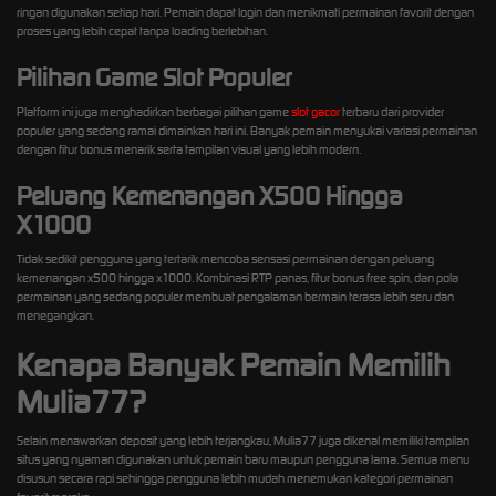
ringan digunakan setiap hari. Pemain dapat login dan menikmati permainan favorit dengan
proses yang lebih cepat tanpa loading berlebihan.
Pilihan Game Slot Populer
Platform ini juga menghadirkan berbagai pilihan game
slot gacor
terbaru dari provider
populer yang sedang ramai dimainkan hari ini. Banyak pemain menyukai variasi permainan
dengan fitur bonus menarik serta tampilan visual yang lebih modern.
Peluang Kemenangan X500 Hingga
X1000
Tidak sedikit pengguna yang tertarik mencoba sensasi permainan dengan peluang
kemenangan x500 hingga x1000. Kombinasi RTP panas, fitur bonus free spin, dan pola
permainan yang sedang populer membuat pengalaman bermain terasa lebih seru dan
menegangkan.
Kenapa Banyak Pemain Memilih
Mulia77?
Selain menawarkan deposit yang lebih terjangkau, Mulia77 juga dikenal memiliki tampilan
situs yang nyaman digunakan untuk pemain baru maupun pengguna lama. Semua menu
disusun secara rapi sehingga pengguna lebih mudah menemukan kategori permainan