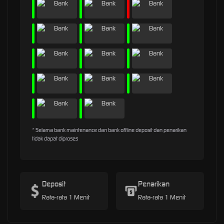
* Selama bank maintenance dan bank offline deposit dan penarikan
tidak dapat diproses
Deposit
Penarikan
Rata-rata 1 Menit
Rata-rata 1 Menit