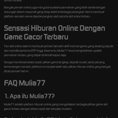
favorit mereka.
Banyak pemain online juga menyukai suasana permainan yang lebih santai dengan
dukungan sistem responsif yang tetap stabil di berbagai perangkat. Hal ini membuat
platform semakin ramai diperbincangkan oleh pecinta slot online terbaru.
Sensasi Hiburan Online Dengan
Game Gacor Terbaru
Tren slot online saat ini membuat pemain semakin aktif mencari game yang sedang populer
dan memiliki performa RTP tinggi. Karena itu, Mulia77 terus menghadirkan update
permainan terbaru yang dapat dinikmati kapan saja.
Dengan kombinasi akses cepat, pilihan game lengkap, deposit murah, serta peluang
kemenangan menarik, platform ini menjadi salah satu pilihan hiburan online yang banyak
dicari pemain hari ini.
FAQ Mulia77
1. Apa itu Mulia77?
Mulia77 adalah platform hiburan online yang menyediakan berbagai pilihan game slot
gacor terbaru dengan akses cepat dan tampilan modern.