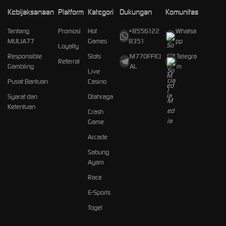
Kebijaksanaan
Platform
Kategori
Dukungan
Komunitas
Tentang
Promosi
Hot
+8556122
Whatsa
MULIA77
Games
8351
pp
Loyalty
Responsible
Slots
M77OFFICI
Telegra
Referral
Gambling
AL
m
Live
Pusat Bantuan
Casino
Syarat dan
Olahraga
Ketentuan
Crash
Game
Arcade
Sabung
Ayam
Race
E-Sports
Togel