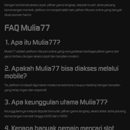
Dengan kombinasi akses cepat, pilihan game lengkap, deposit murah, serta peluang
kemenangan menarik, platform ini menjadi salah satu pilihan hiburan online yang banyak
dicari pemain hari ini.
FAQ Mulia77
1. Apa itu Mulia77?
Mulia77 adalah platform hiburan online yang menyediakan berbagai pilihan game slot
gacor terbaru dengan akses cepat dan tampilan modern.
2. Apakah Mulia77 bisa diakses melalui
mobile?
Ya, platform ini dapat digunakan melalui smartphone maupun desktop dengan tampilan
yang tetap ringan dan responsif.
3. Apa keunggulan utama Mulia77?
Keunggulannya meliputi deposit termurah, pilihan game lengkap, akses stabil, serta peluang
kemenangan menarik hingga x500 dan x1000.
4. Kenapa banyak pemain mencari slot