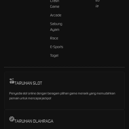
Crash
Game
Arcade
Sabung
Ayam
Race
E-Sports
Togel
TARUHAN SLOT
Penyedia slot online dengan beragam pilihan game menarik yang memudahkan
pemain untuk mencapai jackpot
TARUHAN OLAHRAGA