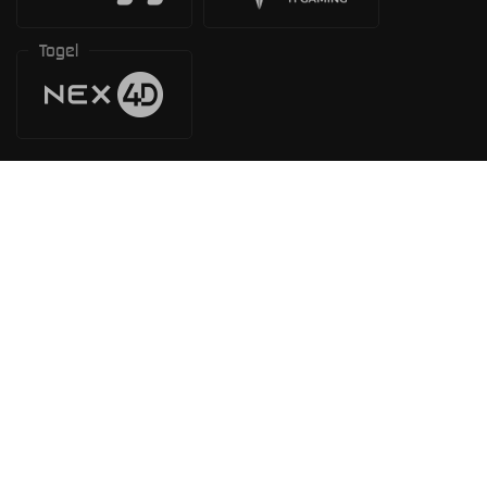
Togel