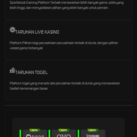
Sportsbook Gaming Platform Terbaik menawarkan lebih banyak game, odds yang
lebih tinggi, dan menyediakan pilihan yang lebih banyak untuk pemain.
TARUHAN LIVE KASINO
Platform Pilihan bagi perusahaan-perusahaan terbaik di dunia, dengan pilihan
variasi game terbanyak
TARUHAN TOGEL
Platform togel yang menarik dari perusahan terbaik di dunia yang menawarkan
hadiah kemenangan besar