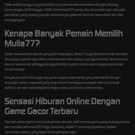
Tidak sedikit pengguna yang tertarik mencoba sensasi permainan dengan peluang
kemenangan x500 hingga x1000. Kombinasi RTP panas, fitur bonus free spin, dan pola
permainan yang sedang populer membuat pengalaman bermain terasa lebih seru dan
menegangkan.
Kenapa Banyak Pemain Memilih
Mulia77?
Selain menawarkan deposit yang lebih terjangkau, Mulia77 juga dikenal memiliki tampilan
situs yang nyaman digunakan untuk pemain baru maupun pengguna lama. Semua menu
disusun secara rapi sehingga pengguna lebih mudah menemukan kategori permainan
favorit mereka.
Banyak pemain online juga menyukai suasana permainan yang lebih santai dengan
dukungan sistem responsif yang tetap stabil di berbagai perangkat. Hal ini membuat
platform semakin ramai diperbincangkan oleh pecinta slot online terbaru.
Sensasi Hiburan Online Dengan
Game Gacor Terbaru
Tren slot online saat ini membuat pemain semakin aktif mencari game yang sedang populer
dan memiliki performa RTP tinggi. Karena itu, Mulia77 terus menghadirkan update
permainan terbaru yang dapat dinikmati kapan saja.