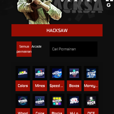
HACKSAW
Semua
Arcade
permainan
Colors
Mines
Speed Crash
Boxes
Moneyplane
Wheel
Coins
Blocks
Hi-Lo
DICE