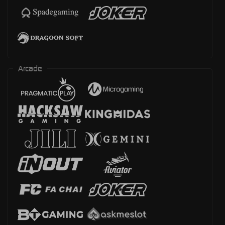
Arcade