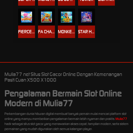
FIERCE FISHING
FA CHAI FISHING
MONKEY KING FISHING
STAR HUNTER
Mulia77 net Situs Slot Gacor Online Dengan Kemenangan
Pasti Cuan X500 X1000
Pengalaman Bermain Slot Online
Modern di Mulia77
Perkembangan dunia hiburan digital membuat banyak pemain mulai mencari platform slot
online yang mampu memberikan pengalaman bermain lebih nyaman dan praktis.
Mulia77
hadir sebagai situs slot gacor yang menawarkan akses cepat, tampilan modern, serta sistem
permainan yang mudah digunakan oleh semua kalangan player.