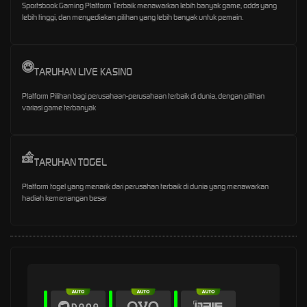
Sportsbook Gaming Platform Terbaik menawarkan lebih banyak game, odds yang
lebih tinggi, dan menyediakan pilihan yang lebih banyak untuk pemain.
TARUHAN LIVE KASINO
Platform Pilihan bagi perusahaan-perusahaan terbaik di dunia, dengan pilihan
variasi game terbanyak
TARUHAN TOGEL
Platform togel yang menarik dari perusahan terbaik di dunia yang menawarkan
hadiah kemenangan besar