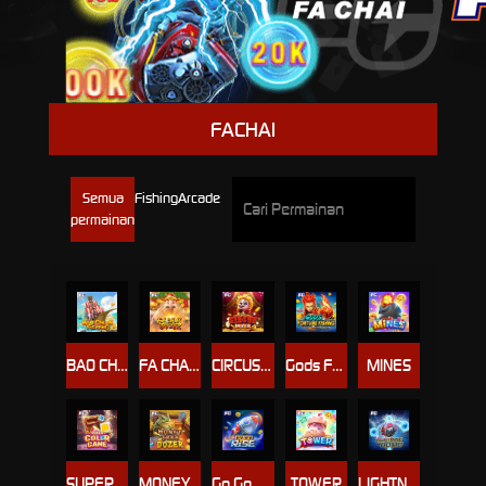
FACHAI
Semua
Fishing
Arcade
permainan
BAO CHUAN FISHING
FA CHAI DOZER
CIRCUS DOZER
Gods Fortune Fishing
MINES
SUPER COLOR GAME
MONEY TREE DOZER
Go Go Rise
TOWER
LIGHTNING BOMB