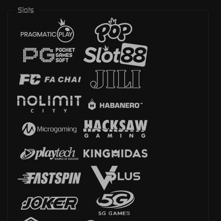
Slots