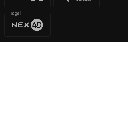
Togel