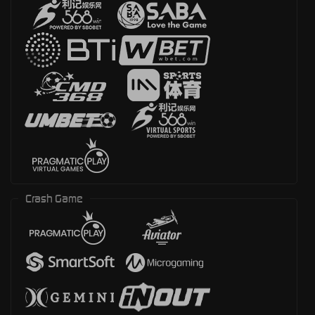
Crash Game