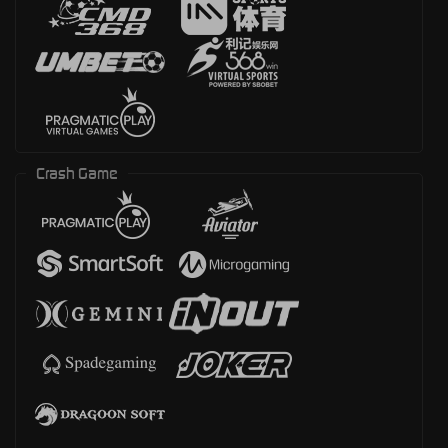
Crash Game