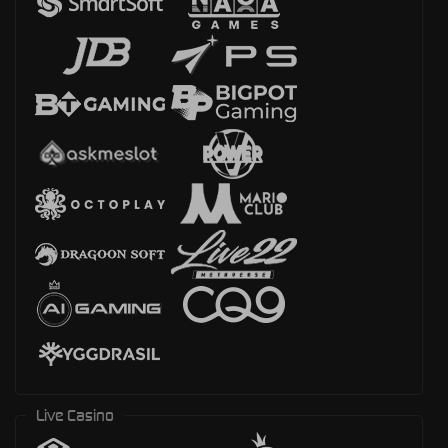
Live Casino